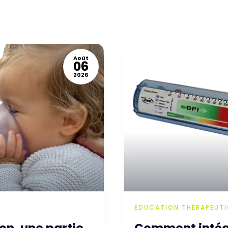
Août
04
2026
NON CLASSIFIÉ(E)
s l’évaluation
Vidéo : Comment