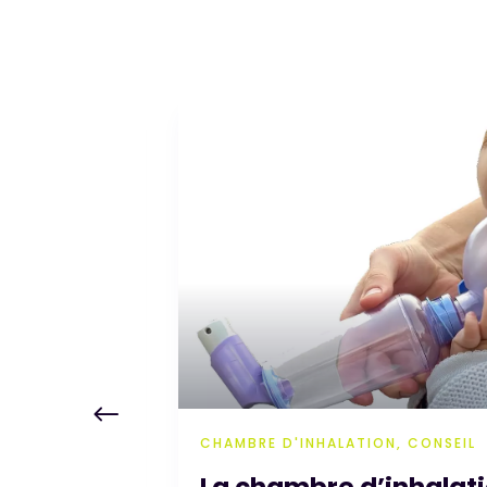
Août
06
2026
EDUCATION THÉRAPEUTIQUE
 partie
Comment intégrez-vou