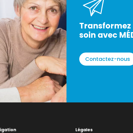
Transformez 
soin avec MÉ
Contactez-nous
igation
Légales