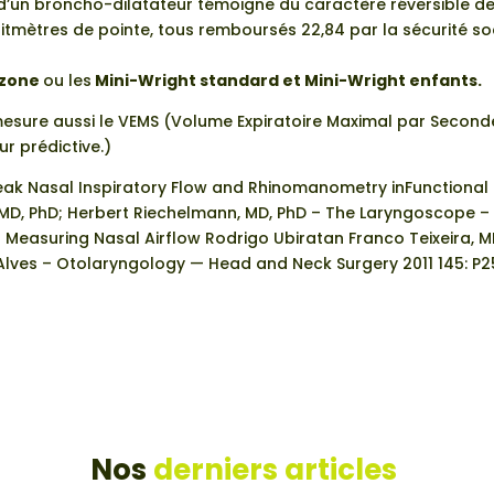
 d’un broncho-dilatateur témoigne du caractère réversible de 
tmètres de pointe, tous remboursés 22,84 par la sécurité soc
rzone
ou les
Mini-Wright standard
et
Mini-Wright enfants
.
sure aussi le VEMS (Volume Expiratoire Maximal par Seconde)
r prédictive.)
ak Nasal Inspiratory Flow and Rhinomanometry inFunctional R
 MD, PhD; Herbert Riechelmann, MD, PhD – The Laryngoscope – 
f Measuring Nasal Airflow Rodrigo Ubiratan Franco Teixeira, 
Alves – Otolaryngology — Head and Neck Surgery 2011 145: P2
Nos
derniers articles