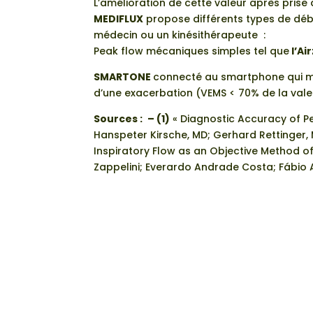
L’amélioration de cette valeur après prise
MEDIFLUX
propose différents types de débi
médecin ou un kinésithérapeute :
Peak flow mécaniques simples tel que
l’Ai
SMARTONE
connecté au smartphone qui me
d’une exacerbation (VEMS < 70% de la valeu
Sources :
– (1)
« Diagnostic Accuracy of Pe
Hanspeter Kirsche, MD; Gerhard Rettinger,
Inspiratory Flow as an Objective Method o
Zappelini; Everardo Andrade Costa; Fábio 