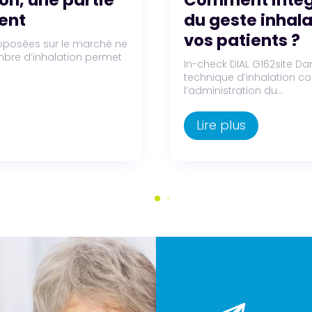
ans le suivi de
débitmètre de 
Obtenir des mesures préci
est essentiel pour évaluer
me comme dans la BPCO, la
respiratoires dans la...
irectement la qualité de
Lire plus