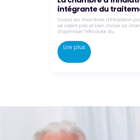
du geste inhalatoire d
vos patients ?
r le marché ne
alation permet
In-check DIAL G162site Dans l’asth
technique d’inhalation conditionne d
l’administration du...
Lire plus