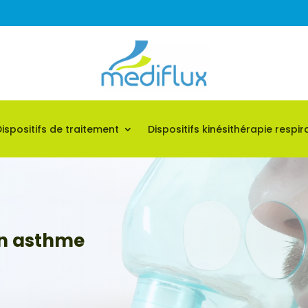
Dispositifs de traitement
Dispositifs kinésithérapie respir
n asthme