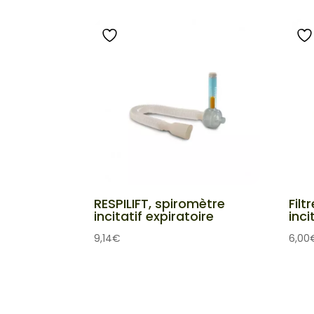
RESPILIFT, spiromètre
Fil
incitatif expiratoire
inci
9,14
€
6,00