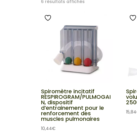
Trié
6 résultats affichés
du
plus
récent
au
plus
ancien
Spiromètre incitatif
Spir
RESPIROGRAM/PULMOGAI
vol
N, dispositif
250
d’entrainement pour le
15,84
renforcement des
muscles pulmonaires
10,44
€