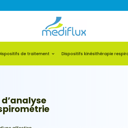
Dispositifs de traitement
Dispositifs kinésithérapie respir
 d’analyse
 spirométrie
s d’une affection