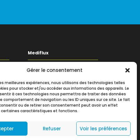
Mediflux
Gérer le consentement
19 Allée des Vendanges
Parc aux Vignes
é
 les meilleures expériences, nous utilisons des technologies telles
77183 CROISSY BEAUBOURG
okies pour stocker et/ou accéder aux informations des appareils. Le
nsentir à ces technologies nous permettra de traiter des données
+33 (0)1 60 93 90 60
le comportement de navigation ou les ID uniques sur ce site. Le fait
consentir ou de retirer son consentement peut avoir un effet
contact@mediflux.fr
 certaines caractéristiques et fonctions.
cepter
Refuser
Voir les préférences