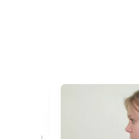
Août
04
2026