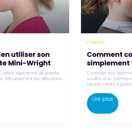
CONSEIL
utiliser son
Comment contr
 Mini-Wright
simplement ?
t expiratoire de pointe
Contrôler son asthme, c’es
fficacement les affections
souffre d’un asthme insu
l’étude EGEA2 a permis de.
Lire plus