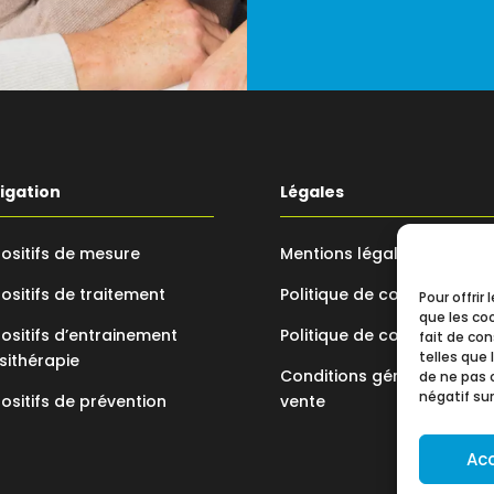
igation
Légales
ositifs de mesure
Mentions légales
ositifs de traitement
Politique de confidentialit
Pour offrir
que les co
ositifs d’entrainement
Politique de cookie
fait de co
telles que 
sithérapie
Conditions générales de
de ne pas 
négatif sur
ositifs de prévention
vente
Ac