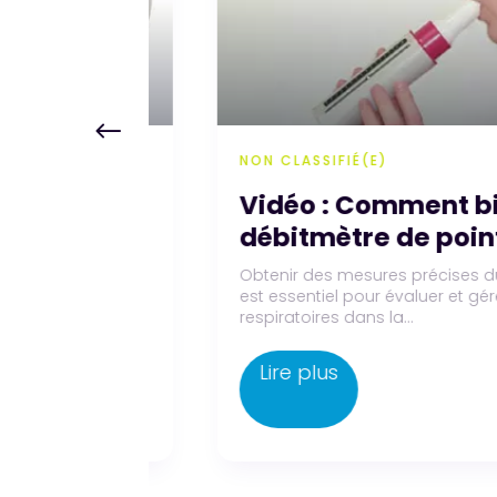
NON CLASSIFIÉ(E)
aluation
Vidéo : Comment bien 
suivi de
débitmètre de pointe
Obtenir des mesures précises du débi
est essentiel pour évaluer et gérer e
ns la BPCO, la
respiratoires dans la...
la qualité de
Lire plus