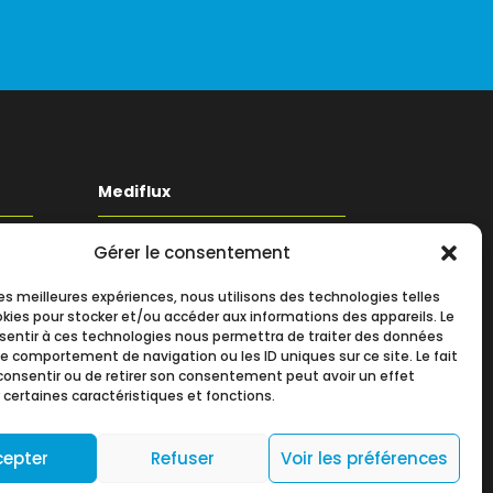
Mediflux
Gérer le consentement
19 Allée des Vendanges
Parc aux Vignes
é
 les meilleures expériences, nous utilisons des technologies telles
77183 CROISSY BEAUBOURG
okies pour stocker et/ou accéder aux informations des appareils. Le
nsentir à ces technologies nous permettra de traiter des données
+33 (0)1 60 93 90 60
le comportement de navigation ou les ID uniques sur ce site. Le fait
consentir ou de retirer son consentement peut avoir un effet
contact@mediflux.fr
 certaines caractéristiques et fonctions.
cepter
Refuser
Voir les préférences