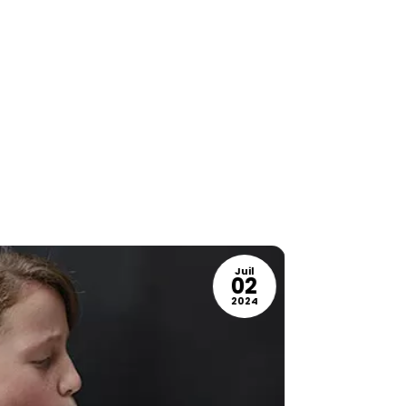
Juil
02
2024