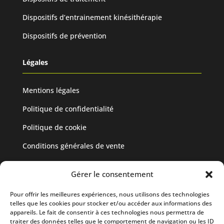
Dispositifs d’entrainement kinésithérapie
Dispositifs de prévention
Légales
Mentions légales
Politique de confidentialité
Politique de cookie
Conditions générales de vente
Mediflux
Gérer le consentement
Pour offrir les meilleures expériences, nous utilisons des technologies
19 Allée des Vendanges
telles que les cookies pour stocker et/ou accéder aux informations des
Parc aux Vignes
appareils. Le fait de consentir à ces technologies nous permettra de
traiter des données telles que le comportement de navigation ou les ID
77183 CROISSY BEAUBOURG