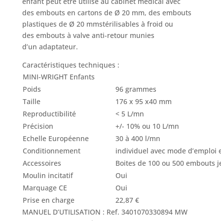
enfant peut être utilisé au cabinet médical avec
des
embouts en cartons de Ø 20 mm
, des embouts
plastiques de Ø 20 mmstérilisables à froid ou
des
embouts à valve anti-retour
munies
d’un
adaptateur
.
Caractéristiques techniques :
MINI-WRIGHT Enfants
Poids
96 grammes
Taille
176 x 95 x40 mm
Reproductibilité
< 5 L/mn
Précision
+/- 10% ou 10 L/mn
Echelle Européenne
30 à 400 l/mn
Conditionnement
individuel avec mode d’emploi et
Accessoires
Boites de 100 ou 500 embouts j
Moulin incitatif
Oui
Marquage CE
Oui
Prise en charge
22,87 €
MANUEL D’UTILISATION :
Ref. 3401070330894 MW