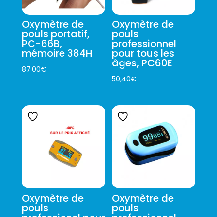
Oxymètre de
Oxymètre de
pouls portatif,
pouls
PC-66B,
professionnel
mémoire 384H
pour tous les
âges, PC60E
87,00
€
50,40
€
Oxymètre de
Oxymètre de
pouls
pouls