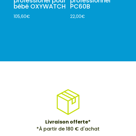
professionel pour
professionnel
bébé OXYWATCH
PC60B
105,60
€
22,00
€
Livraison offerte*
*À partir de 180 € d'achat