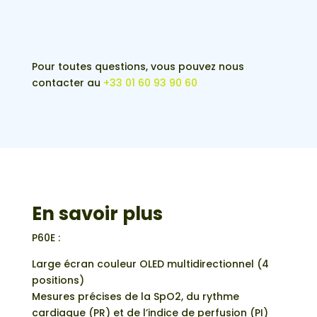
pour
PC60E
oxymètre
de
Pour toutes questions, vous pouvez nous
pouls
contacter au
+33 01 60 93 90 60
professionnel
En savoir plus
P60E :
Large écran couleur OLED multidirectionnel (4
positions)
Mesures précises de la SpO2, du rythme
cardiaque (PR) et de l’indice de perfusion (PI)