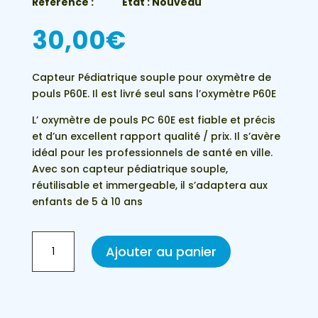
Référence :
État : Nouveau
30,00
€
Capteur Pédiatrique souple pour oxymètre de
pouls P60E. Il est livré seul sans l’oxymètre P60E
L’ oxymètre de pouls PC 60E est fiable et précis
et d’un excellent rapport qualité / prix. Il s’avère
idéal pour les professionnels de santé en ville.
Avec son capteur pédiatrique souple,
réutilisable et immergeable, il s’adaptera aux
enfants de 5 à 10 ans
quantité
Ajouter au panier
de
Capteur
Pédiatrique
souple