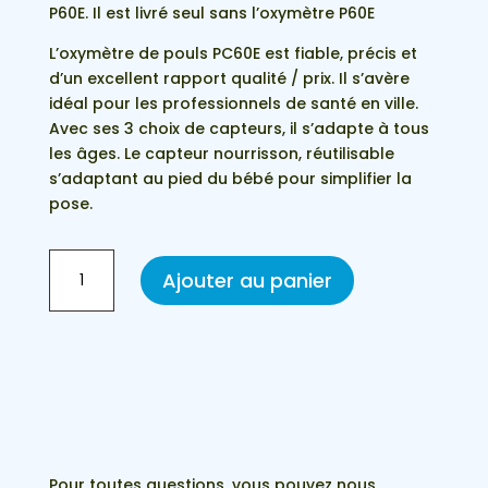
P60E. Il est livré seul sans l’oxymètre P60E
L’oxymètre de pouls PC60E est fiable, précis et
d’un excellent rapport qualité / prix. Il s’avère
idéal pour les professionnels de santé en ville.
Avec ses 3 choix de capteurs, il s’adapte à tous
les âges. Le capteur nourrisson, réutilisable
s’adaptant au pied du bébé pour simplifier la
pose.
quantité
Ajouter au panier
de
Capteur
nourrisson
pour
PC60E
oxymètre
de
pouls
Pour toutes questions, vous pouvez nous
professionnel