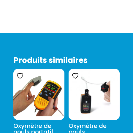
Produits similaires
Oxymètre de
Oxymètre de
pouls portatif,
pouls