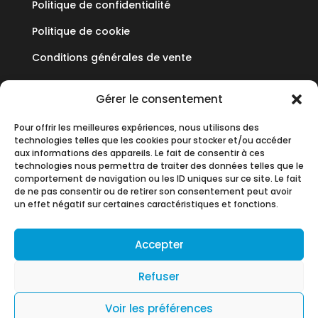
Politique de confidentialité
Politique de cookie
Conditions générales de vente
Mediflux
Gérer le consentement
Pour offrir les meilleures expériences, nous utilisons des
19 Allée des Vendanges
technologies telles que les cookies pour stocker et/ou accéder
Parc aux Vignes
aux informations des appareils. Le fait de consentir à ces
technologies nous permettra de traiter des données telles que le
77183 CROISSY BEAUBOURG
comportement de navigation ou les ID uniques sur ce site. Le fait
de ne pas consentir ou de retirer son consentement peut avoir
+33 (0)1 60 93 90 60
un effet négatif sur certaines caractéristiques et fonctions.
contact@mediflux.fr
Accepter
Refuser
By
Neocamino
with ✓
Voir les préférences