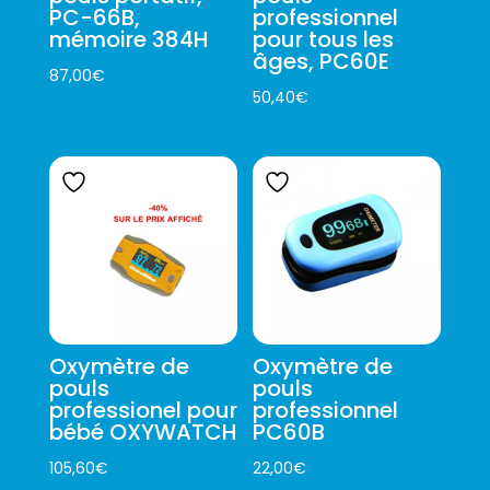
PC-66B,
professionnel
mémoire 384H
pour tous les
âges, PC60E
87,00
€
50,40
€
Oxymètre de
Oxymètre de
pouls
pouls
professionel pour
professionnel
bébé OXYWATCH
PC60B
105,60
€
22,00
€