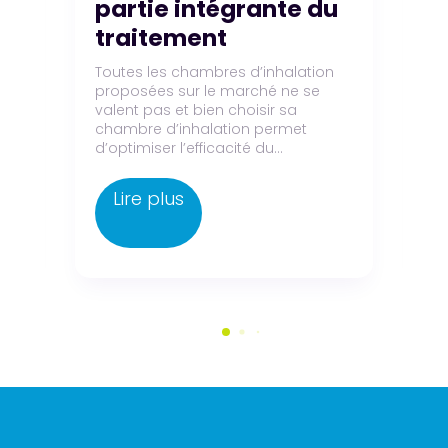
partie intégrante du
g
traitement
d
e
p
un
Toutes les chambres d’inhalation
proposées sur le marché ne se
is
In
valent pas et bien choisir sa
l
chambre d’inhalation permet
te
d’optimiser l’efficacité du...
di
l’
Lire plus