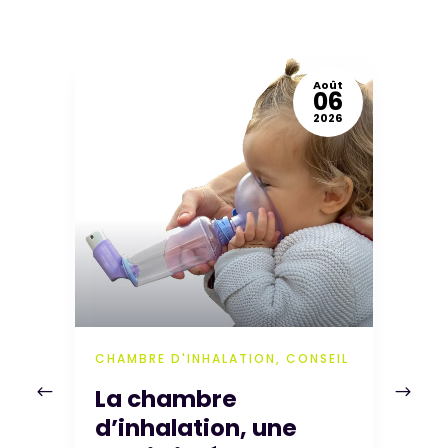
l
Août
2
06
4
2026
CHAMBRE D'INHALATION, CONSEIL
E
La chambre
C
d’inhalation, une
v