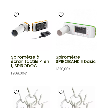
Spiromètre à
Spiromètre
écran tactile 4 en
SPIROBANK II basic
1, SPIRODOC
1.320,00
€
1.908,00
€