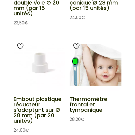
double voie Ø 20
conique Ø 28 mm
mm (par 15
(par 15 unités)
unités)
24,00
€
23,50
€
Embout plastique
Thermomètre
réducteur
frontal et
s’adaptant sur Ø
tympanique
28 mm (par 20
28,20
€
unités)
24,00
€